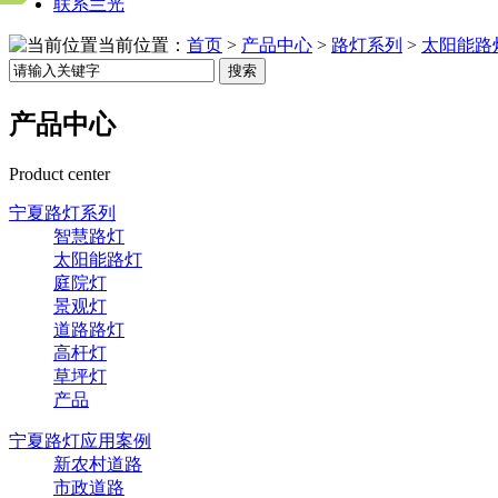
联系兰光
当前位置：
首页
>
产品中心
>
路灯系列
>
太阳能路
搜索
产品中心
Product center
宁夏路灯系列
智慧路灯
太阳能路灯
庭院灯
景观灯
道路路灯
高杆灯
草坪灯
产品
宁夏路灯应用案例
新农村道路
市政道路