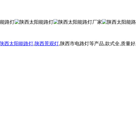
陕西太阳能路灯
,
陕西景观灯
,陕西市电路灯等产品,款式全,质量好,价格