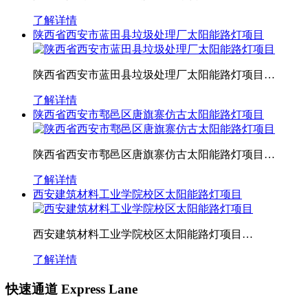
了解详情
陕西省西安市蓝田县垃圾处理厂太阳能路灯项目
陕西省西安市蓝田县垃圾处理厂太阳能路灯项目…
了解详情
陕西省西安市鄠邑区唐旗寨仿古太阳能路灯项目
陕西省西安市鄠邑区唐旗寨仿古太阳能路灯项目…
了解详情
西安建筑材料工业学院校区太阳能路灯项目
西安建筑材料工业学院校区太阳能路灯项目…
了解详情
快速通道 Express Lane