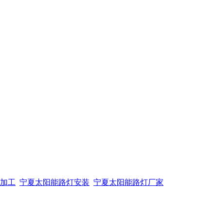
加工
宁夏太阳能路灯安装
宁夏太阳能路灯厂家