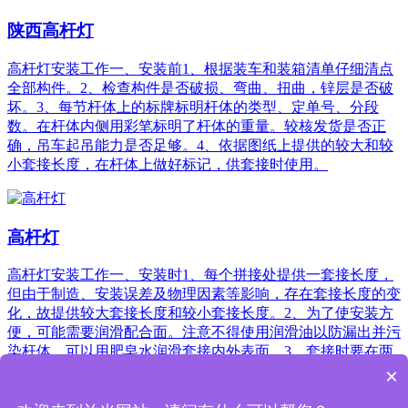
陕西高杆灯
高杆灯安装工作一、安装前1、根据装车和装箱清单仔细清点
全部构件。2、检查构件是否破损、弯曲、扭曲，锌层是否破
坏。3、每节杆体上的标牌标明杆体的类型、定单号、分段
数。在杆体内侧用彩笔标明了杆体的重量。较核发货是否正
确，吊车起吊能力是否足够。4、依据图纸上提供的较大和较
小套接长度，在杆体上做好标记，供套接时使用。
高杆灯
高杆灯安装工作一、安装时1、每个拼接处提供一套接长度，
但由于制造、安装误差及物理因素等影响，存在套接长度的变
化，故提供较大套接长度和较小套接长度。2、为了使安装方
便，可能需要润滑配合面。注意不得使用润滑油以防漏出并污
染杆体，可以用肥皂水润滑套接内外表面。3、套接时要在两
端施加必要的力，以获得紧密的套接。
×
共5条记录
<上一页
1
下一页>