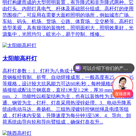
明灯构建而成的大型照明装置，有升降式和非升降式两种。它
由灯头、内部灯具电气、杆体及基础部分组成。高杆灯的使用
范围很广，可应用在需要大面积照明的场所，例如城市广场、
车站、码头、机场、货场、公路、体育场、立交桥等。高杆灯
造型美观，具有很强的装饰性，照明面积大，照明效果好，光
源集中，光照均匀，眩光小，易于控制、维修。
太阳能高杆灯
可以介绍下你们的产品么
高杆灯参数： 1、灯杆为八角或十二角锥形杆体，由高强度优
质钢板经剪制、折弯、自动焊接成形，一般高度有25、30、35
等规格，设计较大抗风能力可达60米/秒，每种规格由3至4节
插接组成配法兰钢底盘，直径1米至1.2米，厚30 mm至40
mm。2、功能性以框架结构为主，也有以装饰性为主材料以钢
通、钢管为主，灯杆、灯盘采用热浸锌处理。3、电动升降系
统由电动马达、卷扬机、三组热浸镀锌控钢丝绳及电缆等组
成，灯杆体内安装，升降速度为每分钟3至5米。4、导向、卸
荷系统由导向轮和导向臂组成，确保灯盘在升...