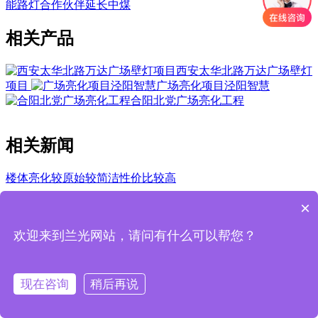
能路灯合作伙伴延长中煤
相关产品
西安太华北路万达广场壁灯
项目
广场亮化项目泾阳智慧
合阳北党广场亮化工程
相关新闻
楼体亮化较原始较简洁性价比较高
回到顶部
×
欢迎来到兰光网站，请问有什么可以帮您？
技术支持:
动力无限
电话咨询
公司简介
成功案例
网站首页
现在咨询
稍后再说